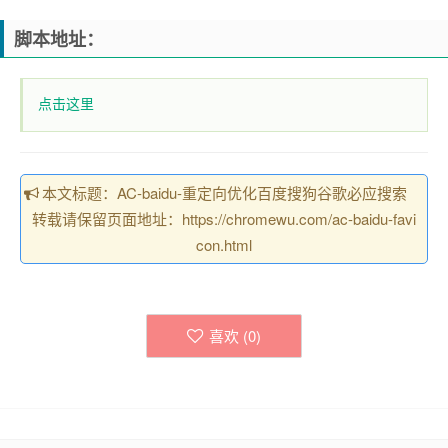
脚本地址：
点击这里
本文标题：AC-baidu-重定向优化百度搜狗谷歌必应搜索
转载请保留页面地址：https://chromewu.com/ac-baidu-favi
con.html
喜欢 (
0
)