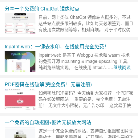
代。 Ai ……
继续阅读 »
分享一个免费的 ChatGpt 镜像站点
目前，网上类似 ChatGpt 镜像站点挺多的，不过
这些站点很多限制较多，比如每天必须签到、而且
有使用次数限制等等，相对麻烦。 对于平时仅偶
尔使用，又无法魔法的小伙伴，然后又不想花钱，
想白嫖的用户可以……
继续阅读 »
Inpaint-web：一键去水印，在线使用完全免费！
Inpaint-web 是基于 Webgpu 技术和 wasm 技术
的免费开源 inpainting & image-upscaling 工具,
纯浏览器端实现。 在线使用 https:/……
继续阅读
»
PDF密码在线破解(完全免费！无需注册)
如何移除PDF密码？今天给到大家推荐一个PDF密
码在线破解网站。 重要的是，完全免费！无需注
册！ 无文件大小限制，无广告水印 – 这款易于使
用且免费的在线密码移除工具可为您移除恼人的
PDF……
继续阅读 »
一个免费的自动抠图+图片无损放大网站
这是一个完全免费的网站，支持自动抠图和图片无
损放大，用起来很简单，打开网站，选择你要的功