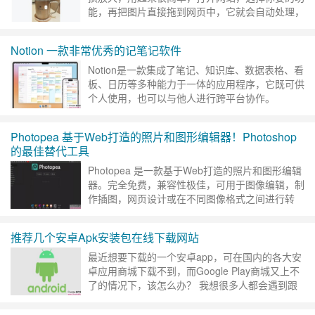
能，再把图片直接拖到网页中，它就会自动处理，
效果很好 官方网址 https://0v0.ai/upscaler/……
继
续阅读 »
Notion 一款非常优秀的记笔记软件
Notion是一款集成了笔记、知识库、数据表格、看
板、日历等多种能力于一体的应用程序，它既可供
个人使用，也可以与他人进行跨平台协作。
Notion 官网： https://www.notion.so……
继续阅
读 »
Photopea 基于Web打造的照片和图形编辑器！Photoshop
的最佳替代工具
Photopea 是一款基于Web打造的照片和图形编辑
器。完全免费，兼容性极佳，可用于图像编辑，制
作插图，网页设计或在不同图像格式之间进行转
换。并且与所有现代Web浏览器兼容，包括
Opera，Edge……
继续阅读 »
推荐几个安卓Apk安装包在线下载网站
最近想要下载的一个安卓app，可在国内的各大安
卓应用商城下载不到，而Google Play商城又上不
了的情况下，该怎么办？ 我想很多人都会遇到跟
我一样的问题。那么提取 Google Play App ……
继续阅读 »