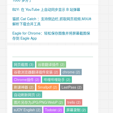
1000 多分了
B2Y- 在 YouTube 上自动同步显示 B 站弹幕
猫抓 Cat Catch ：支持侧边栏,抓取网页视频,M3U8
解析下载合并工具
Eagle for Chrome：轻松保存图像并将屏幕截图保
存到 Eagle App
网页截图 (3)
谷歌翻译插件 (2)
谷歌浏览器翻译插件安装 (2)
chrome (2)
Chrome插件 (2)
哔哩哔哩助手 (2)
刷课神器 (2)
Smallpdf (2)
LastPass (2)
自动刷新网页 (2)
图片另存为JPG/PNG/WebP (2)
trello (2)
eJOY English (2)
Todoist (2)
屏幕录制 (2)