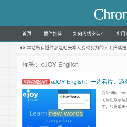
Chr
首页
插件推荐
如何离线安装？
实用
本站所有插件都是
站长本人费时费力的人工筛选推
标签：eJOY English
eJOY English：一边看
辅助功能插件
在Netflix
习词汇以永远
中，只需单击