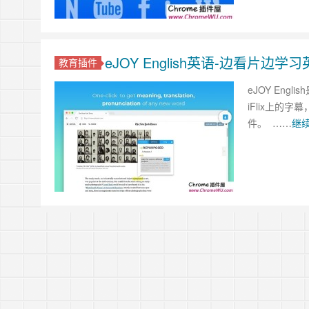
eJOY English英语-边看片
教育插件
eJOY Eng
iFlix上
件。 ……
继续