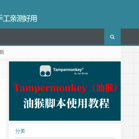
长手工亲测好用
新
分类