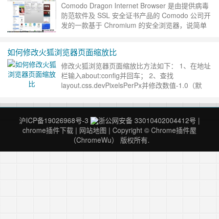
Comodo Dragon Internet Browser 是由提供病毒
防范软件及 SSL 安全证书产品的 Comodo 公司开
发的一款基于 Chromium 的安全浏览器，说简单
点就是：Comod……
继续阅读 »
如何修改火狐浏览器页面缩放比
修改火狐浏览器页面缩放比方法如下： 1、在地址
栏输入about:config并回车； 2、查找
layout.css.devPixelsPerPx并修改数值-1.0（默
认）为你想要的缩放比例，比如修改……
继续阅读
»
沪ICP备19026968号-3
浙公网安备 33010402004412号
|
chrome插件下载
|
网站地图
| Copyright © Chrome插件屋
（ChromeWu） 版权所有.