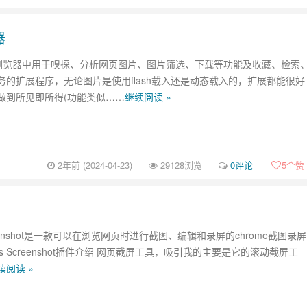
器
me浏览器中用于嗅探、分析网页图片、图片筛选、下载等功能及收藏、检索
务的扩展程序，无论图片是使用flash载入还是动态载入的，扩展都能很好
做到所见即所得(功能类似……
继续阅读 »
2年前 (2024-04-23)
29128浏览
0评论
5
个赞
creenshot是一款可以在浏览网页时进行截图、编辑和录屏的chrome截图录屏
bus Screenshot插件介绍 网页截屏工具，吸引我的主要是它的滚动截屏工
续阅读 »