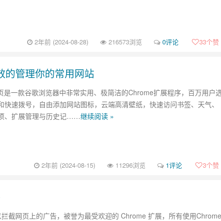
2年前 (2024-08-28)
216573浏览
0评论
33
个赞
快速高效的管理你的常用网站
y新标签页是一款谷歌浏览器中非常实用、极简洁的Chrome扩展程序，百万用户
和快速拨号，自由添加网站图标，云端高清壁纸，快速访问书签、天气、
项、扩展管理与历史记……
继续阅读 »
2年前 (2024-08-15)
11296浏览
1评论
3
个赞
件
：可以拦截网页上的广告，被誉为最受欢迎的 Chrome 扩展，所有使用Chrom