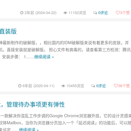
2年前 (2024-04-22)
11152浏览
0评论
3
个赞
 破解直装版
神最新制作的破解版，，相比国内的IDM破解版来说有着更多的皮肤，并
机，直接安装就是破解版。 担心文件有病毒的，请查看第三方检测：腾讯
 安装步骤： 1……
继续阅读 »
6年前 (2020-04-11)
10455浏览
0评论
36
个赞
醒功能，管理待办事项更有弹性
ze是一款解决你混乱工作步调的Google Chrome浏览器外挂，它的设计灵感
软体Mailbox，当你为浏览器分页加入一个「延迟阅读」的功能后，可以
来设定……
继续阅读 »