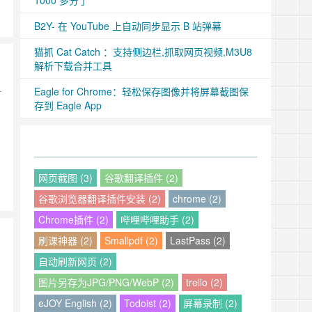
1000 多分了
B2Y- 在 YouTube 上自动同步显示 B 站弹幕
猫抓 Cat Catch ：支持侧边栏,抓取网页视频,M3U8
解析下载合并工具
Eagle for Chrome：轻松保存图像并将屏幕截图保
扩
存到 Eagle App
网页截图 (3)
谷歌翻译插件 (2)
谷歌浏览器翻译插件安装 (2)
chrome (2)
Chrome插件 (2)
哔哩哔哩助手 (2)
刷课神器 (2)
Smallpdf (2)
LastPass (2)
自动刷新网页 (2)
图片另存为JPG/PNG/WebP (2)
trello (2)
eJOY English (2)
Todoist (2)
屏幕录制 (2)