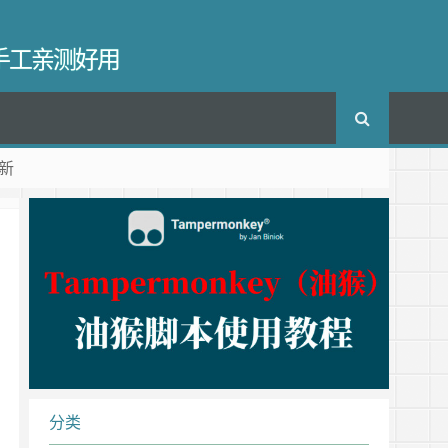
长手工亲测好用
新
分类