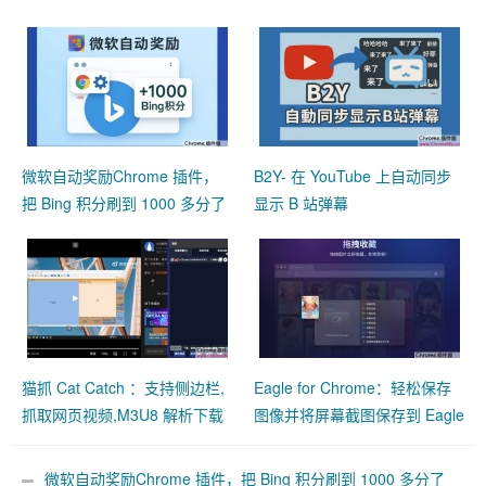
微软自动奖励Chrome 插件，
B2Y- 在 YouTube 上自动同步
把 Bing 积分刷到 1000 多分了
显示 B 站弹幕
猫抓 Cat Catch ：支持侧边栏,
Eagle for Chrome：轻松保存
抓取网页视频,M3U8 解析下载
图像并将屏幕截图保存到 Eagle
合并工具
App
微软自动奖励Chrome 插件，把 Bing 积分刷到 1000 多分了