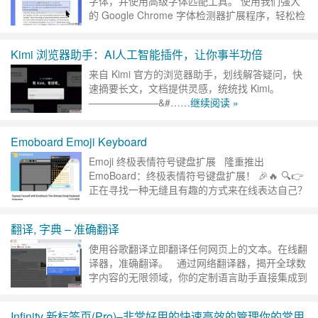
字体，并使用高级字体匹配工具。 使用我们强大
的 Google Chrome 字体检测器扩展程序，轻松检
测任何网站上使用的字体！🌐 我们的字体识别器是
在线识……
继续阅读 »
Kimi 浏览器助手：AI人工智能插件，让你事半功倍
来自 Kimi 官方的浏览器助手，划线解答疑问，快
速摘要长文，文档提供灵感，统统找 Kimi。
———————&#……
继续阅读 »
Emoboard Emoji Keyboard
Emoji 终极表情符号键盘扩展 隆重推出
EmoBoard：终极表情符号键盘扩展！ 🎉🔥 🔍👉
正在寻找一种无缝且有趣的方式来在线表达自己？
别再犹豫了！ EmoBoard 旨在彻底改……
继续阅
读 »
翻译, 字典 – 准确翻译
使用谷歌翻译立即翻译任何网页上的文本。在线翻
译器，准确翻译。 通过网络翻译器，揭开全球数
字内容的无限领域，你的定制语言助手直接集成到
你的浏览器中。当你穿越广阔的互联网时，它能迅
速解读不……
继续阅读 »
Infinity 新标签页(Pro)–非常好用的快速高效的管理你的常用