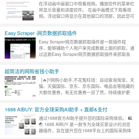
在浮动画中画窗口中观看视频。播放控件的菜单栏
将显示音量和进度控件。 在画中画模式下观看视
频。浮动窗口将显示在其他窗口的顶部，因此您可
以在处理其他内容时观看视频。 播放控件也将显
示，以便您可以： * ……
继续阅读 »
Easy Scraper -网页数据抓取插件
Easy Scraper网页数据抓取插件是一款插件程
序，能够辅助个人用户来完成数据上面的抓取，通
过这款Easy Scraper网页数据抓取插件来抓取各
种数据的内容，满足个人对于数据上面的需求，对
于数据……
继续阅读 »
超简洁的网购省钱小助手
[🔥]!!网购小助手,不花冤枉钱：自动查询淘宝、天
猫、天猫国际、京东、京东国际、唯品会等隐藏的
大额优惠券，有无优惠券一目了然，持续维护更
新，请放心使用！ 本脚本只想安安静静的做好一
个领……
继续阅读 »
1688 AIBUY: 官方全球采购AI助手 + 直邮&支付
通过1688官方AI助手提升您的国际采购体验。 🛍
🌏 1688 AIBUY 是一款专为全球买家设计的浏览
器插件，旨在提升您在1688平台上的国际采购体
验。 ———……
继续阅读 »