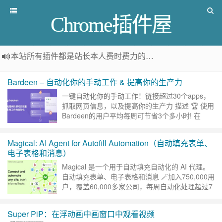
Chrome插件屋
本站所有插件都是
站长本人费时费力的人工筛选推荐
，而非
Bardeen – 自动化你的手动工作 & 提高你的生产力
一键自动化你的手动工作！链接超过30个apps，
抓取网页信息，以及提高你的生产力 描述 🏆 使用
Bardeen的用户平均每周可节省3个多小时! 在
ProductHunt网站上被评为本月第一的产品。
拥……
继续阅读 »
Magical: AI Agent for Autofill Automation（自动填充表单、
电子表格和消息）
Magical 是一个用于自动填充自动化的 AI 代理。
自动填充表单、电子表格和消息 🪄加入750,000用
户，覆盖60,000多家公司，每周自动化处理超过7
小时的重复工作！ Magical 可以自……
继续阅读 »
Super PiP：在浮动画中画窗口中观看视频