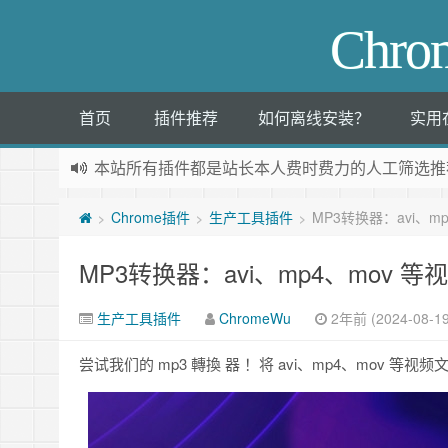
Chr
首页
插件推荐
如何离线安装？
实用
本站所有插件都是
站长本人费时费力的人工筛选推
Chrome插件
生产工具插件
MP3转换器：avi、
>
>
>
MP3转换器：avi、mp4、mov
生产工具插件
ChromeWu
2年前 (2024-08-19
尝试我们的 mp3 轉換 器 ！将 avi、mp4、mov