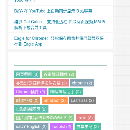
1000 多分了
B2Y- 在 YouTube 上自动同步显示 B 站弹幕
猫抓 Cat Catch ：支持侧边栏,抓取网页视频,M3U8
解析下载合并工具
Eagle for Chrome：轻松保存图像并将屏幕截图保
存到 Eagle App
网页截图 (3)
谷歌翻译插件 (2)
谷歌浏览器翻译插件安装 (2)
chrome (2)
Chrome插件 (2)
哔哩哔哩助手 (2)
刷课神器 (2)
Smallpdf (2)
LastPass (2)
自动刷新网页 (2)
图片另存为JPG/PNG/WebP (2)
trello (2)
eJOY English (2)
Todoist (2)
屏幕录制 (2)