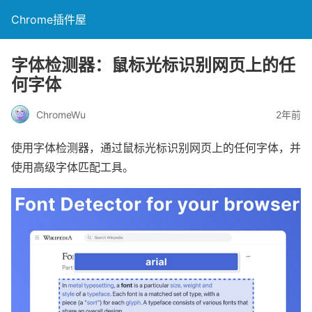
Chrome插件屋
字体检测器：鼠标光标识别网页上的任
何字体
ChromeWu
2年前
使用字体检测器，通过鼠标光标识别网页上的任何字体，并
使用高级字体匹配工具。