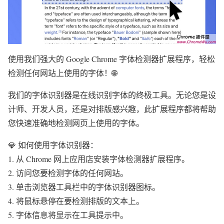
使用我们强大的 Google Chrome 字体检测器扩展程序，轻松
检测任何网站上使用的字体！🌐
我们的字体识别器是在线识别字体的终极工具。无论您是设
计师、开发人员，还是对排版感兴趣，此扩展程序都将帮助
您快速准确地检测网页上使用的字体。
💎 如何使用字体识别器：
1. 从 Chrome 网上应用店安装字体检测器扩展程序。
2. 访问您要检测字体的任何网站。
3. 单击浏览器工具栏中的字体识别器图标。
4. 将鼠标悬停在要检测排版的文本上。
5. 字体信息将显示在工具提示中。