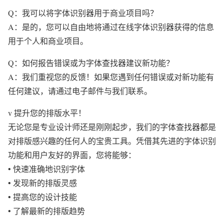
Q：我可以将字体识别器用于商业项目吗？
A：是的，您可以自由地将通过在线字体识别器获得的信息
用于个人和商业项目。
Q：如何报告错误或为字体查找器建议新功能？
A：我们重视您的反馈！如果您遇到任何错误或对新功能有
任何建议，请通过电子邮件与我们联系。
v 提升您的排版水平！
无论您是专业设计师还是刚刚起步，我们的字体查找器都是
对排版感兴趣的任何人的宝贵工具。凭借其先进的字体识别
功能和用户友好的界面，您将能够：
• 快速准确地识别字体
• 发现新的排版灵感
• 提高您的设计技能
• 了解最新的排版趋势