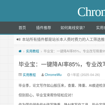
Chr
首页
插件推荐
如何离线安装？
实用
本站所有插件都是
站长本人费时费力的人工筛选推
实用教程
毕业宝：一键降AI率85%，专业改写降重9
>
>
毕业宝：一键降AI率85%，专业改
实用教程
ChromeWu
1年前 (2025-04-26)
毕业季，论文写作如山般压来，查重、降重、AI痕迹检
但别担心，毕业宝来帮你轻松应对！
作为国内领先的AI改写降重、降AI率写作工具，毕业