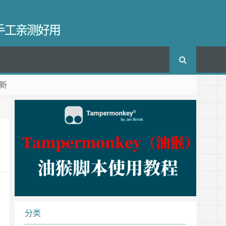
长手工亲测好用
新
分类