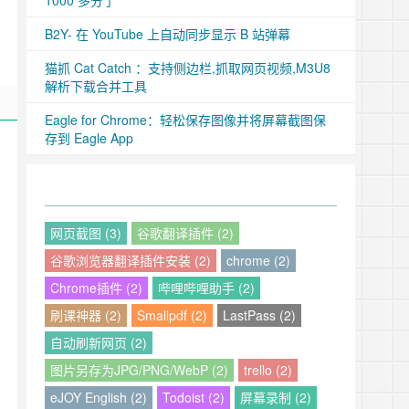
1000 多分了
B2Y- 在 YouTube 上自动同步显示 B 站弹幕
猫抓 Cat Catch ：支持侧边栏,抓取网页视频,M3U8
解析下载合并工具
Eagle for Chrome：轻松保存图像并将屏幕截图保
存到 Eagle App
网页截图 (3)
谷歌翻译插件 (2)
谷歌浏览器翻译插件安装 (2)
chrome (2)
Chrome插件 (2)
哔哩哔哩助手 (2)
刷课神器 (2)
Smallpdf (2)
LastPass (2)
自动刷新网页 (2)
图片另存为JPG/PNG/WebP (2)
trello (2)
eJOY English (2)
Todoist (2)
屏幕录制 (2)