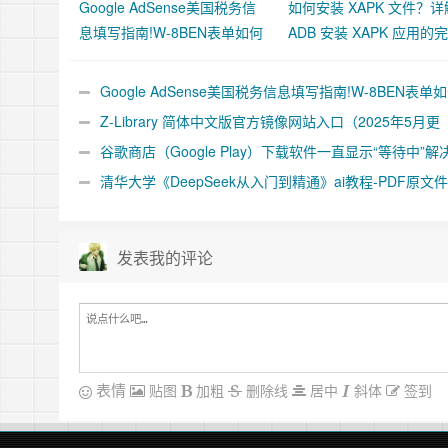
Google AdSense美国税务信
如何安装 XAPK 文件？详
息填写指南!W-8BEN表单如何
ADB 安装 XAPK 应用的
填写？【2025年最新版】
程
Google AdSense美国税务信息填写指南!W-8BEN表单
写？【2025年最新版】
Z-Library 简体中文版官方镜像网站入口（2025年5月更
新）
谷歌商店（Google Play）下载软件一直显示“等待中”解
案
清华大学《DeepSeek从入门到精通》ai教程-PDF原文
下载
发表我的评论
表情
贴图
加粗
删除线
居中
斜体
签到