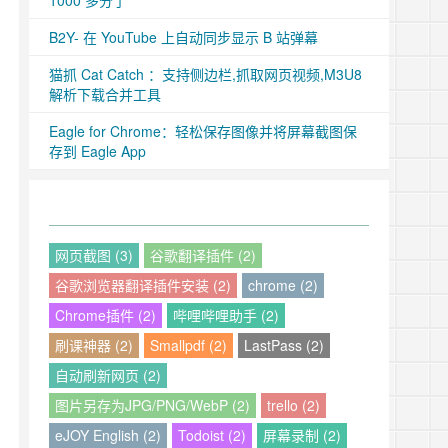
1000 多分了
B2Y- 在 YouTube 上自动同步显示 B 站弹幕
猫抓 Cat Catch ：支持侧边栏,抓取网页视频,M3U8
解析下载合并工具
Eagle for Chrome：轻松保存图像并将屏幕截图保
存到 Eagle App
网页截图 (3)
谷歌翻译插件 (2)
谷歌浏览器翻译插件安装 (2)
chrome (2)
Chrome插件 (2)
哔哩哔哩助手 (2)
刷课神器 (2)
Smallpdf (2)
LastPass (2)
自动刷新网页 (2)
图片另存为JPG/PNG/WebP (2)
trello (2)
eJOY English (2)
Todoist (2)
屏幕录制 (2)