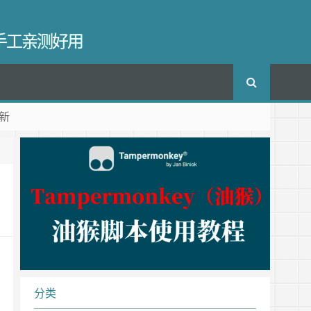
长手工亲测好用
新
分类