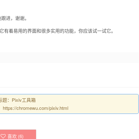
快跟进，谢谢。
经发布啦！它有着易用的界面和很多实用的功能，你应该试一试它。
题：Pixiv工具箱
//chromewu.com/pixiv.html
喜欢 (
6
)