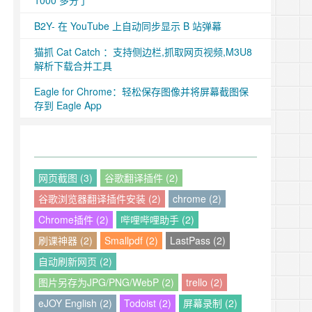
1000 多分了
B2Y- 在 YouTube 上自动同步显示 B 站弹幕
猫抓 Cat Catch ：支持侧边栏,抓取网页视频,M3U8
解析下载合并工具
Eagle for Chrome：轻松保存图像并将屏幕截图保
存到 Eagle App
网页截图 (3)
谷歌翻译插件 (2)
谷歌浏览器翻译插件安装 (2)
chrome (2)
Chrome插件 (2)
哔哩哔哩助手 (2)
刷课神器 (2)
Smallpdf (2)
LastPass (2)
自动刷新网页 (2)
图片另存为JPG/PNG/WebP (2)
trello (2)
eJOY English (2)
Todoist (2)
屏幕录制 (2)