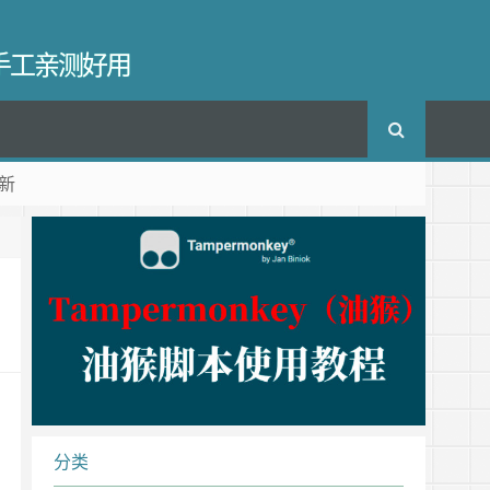
长手工亲测好用
新
分类