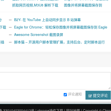
抓取网页视频,M3U8 解析下载
图像并将屏幕截图保存到
合并工具
Eagle App
分
B2Y- 在 YouTube 上自动同步显示 B 站弹幕
析下载
Eagle for Chrome：轻松保存图像并将屏幕截图保存到 Eagle
App
Awesome Screenshot 截图录屏
接插
脚本猫 – 开源用户脚本管理扩展，支持后台、定时脚本运行
[Chrome/Firefox]
评论通知
提交评论
33010402004412号
|
chrome插件下载
|
网站地图
| Copyright © 