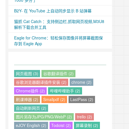
1000 多分了
B2Y- 在 YouTube 上自动同步显示 B 站弹幕
猫抓 Cat Catch ：支持侧边栏,抓取网页视频,M3U8
解析下载合并工具
Eagle for Chrome：轻松保存图像并将屏幕截图保
存到 Eagle App
网页截图 (3)
谷歌翻译插件 (2)
谷歌浏览器翻译插件安装 (2)
chrome (2)
Chrome插件 (2)
哔哩哔哩助手 (2)
刷课神器 (2)
Smallpdf (2)
LastPass (2)
自动刷新网页 (2)
图片另存为JPG/PNG/WebP (2)
trello (2)
eJOY English (2)
Todoist (2)
屏幕录制 (2)