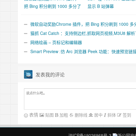
把 Bing 积分刷到 1000 多分了
显示 B 站弹幕
微软自动奖励Chrome 插件，把 Bing 积分刷到 1000 多
了
猫抓 Cat Catch ：支持侧边栏,抓取网页视频,M3U8 解
合并工具
网络绘画 – 页标记和编辑器
Smart Preview :仿 Arc 浏览器 Peek 功能：快速预览链
件
发表我的评论
表情
贴图
加粗
删除线
居中
斜体
签到
沪ICP备19026968号-3
浙公网安备 