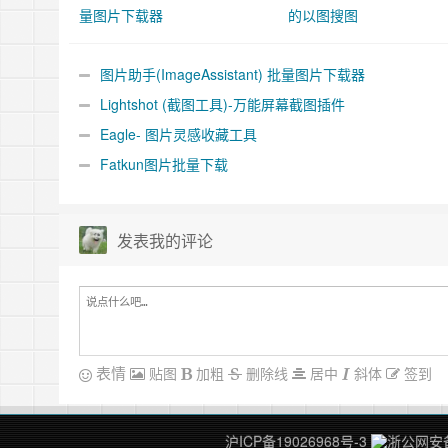
量图片下载器
的以图搜图
图片助手(ImageAssistant) 批量图片下载器
Lightshot (截图工具)-万能屏幕截图插件
Eagle- 图片灵感收藏工具
Fatkun图片批量下载
发表我的评论
表情
贴图
加粗
删除线
居中
斜体
签到
沪ICP备19026968号-3
浙公网安备 