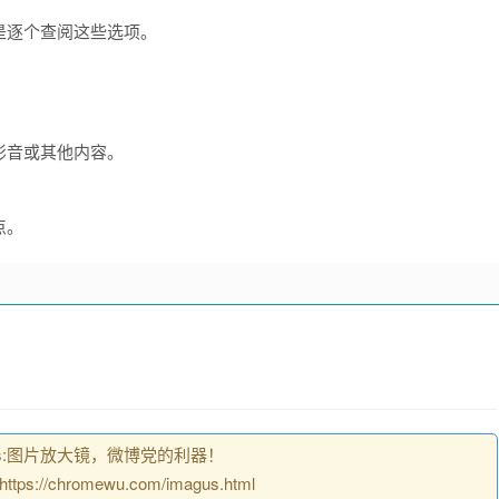
是逐个查阅这些选项。
影音或其他内容。
点。
us:图片放大镜，微博党的利器！
//chromewu.com/imagus.html