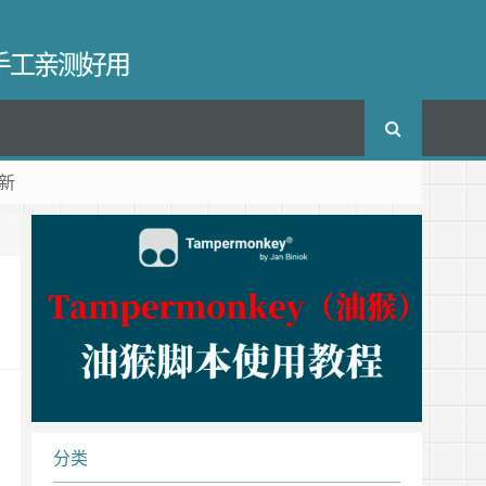
长手工亲测好用
新
分类