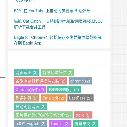
1000 多分了
B2Y- 在 YouTube 上自动同步显示 B 站弹幕
猫抓 Cat Catch ：支持侧边栏,抓取网页视频,M3U8
解析下载合并工具
Eagle for Chrome：轻松保存图像并将屏幕截图保
存到 Eagle App
网页截图 (3)
谷歌翻译插件 (2)
谷歌浏览器翻译插件安装 (2)
chrome (2)
Chrome插件 (2)
哔哩哔哩助手 (2)
刷课神器 (2)
Smallpdf (2)
LastPass (2)
自动刷新网页 (2)
图片另存为JPG/PNG/WebP (2)
trello (2)
eJOY English (2)
Todoist (2)
屏幕录制 (2)