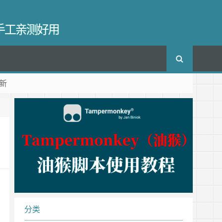
长手工亲测好用
新
分类