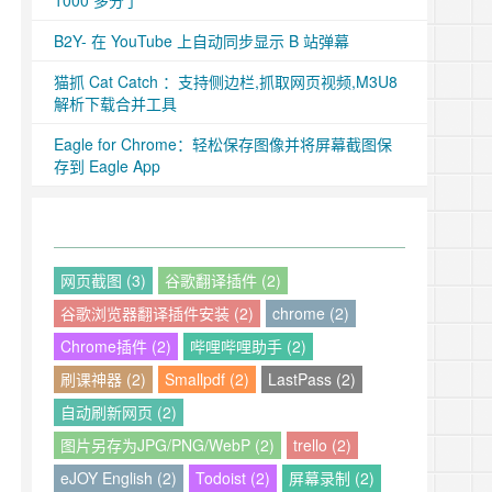
1000 多分了
B2Y- 在 YouTube 上自动同步显示 B 站弹幕
猫抓 Cat Catch ：支持侧边栏,抓取网页视频,M3U8
解析下载合并工具
Eagle for Chrome：轻松保存图像并将屏幕截图保
存到 Eagle App
网页截图 (3)
谷歌翻译插件 (2)
谷歌浏览器翻译插件安装 (2)
chrome (2)
Chrome插件 (2)
哔哩哔哩助手 (2)
刷课神器 (2)
Smallpdf (2)
LastPass (2)
自动刷新网页 (2)
图片另存为JPG/PNG/WebP (2)
trello (2)
eJOY English (2)
Todoist (2)
屏幕录制 (2)