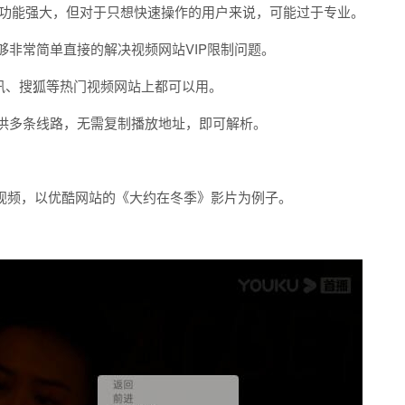
ey虽然功能强大，但对于只想快速操作的用户来说，可能过于专业。
够非常简单直接的解决视频网站VIP限制问题。
讯、搜狐等热门视频网站上都可以用。
提供多条线路，无需复制播放地址，即可解析。
P视频，以优酷网站的《大约在冬季》影片为例子。
」