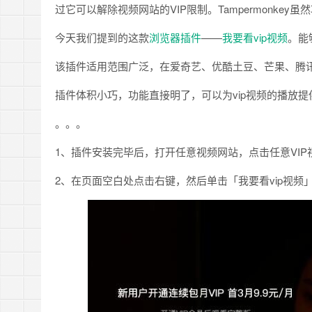
过它可以解除视频网站的VIP限制。Tampermonk
今天我们提到的这款
浏览器插件
——
我要看vip视频
。能
该插件适用范围广泛，在爱奇艺、优酷土豆、芒果、腾
插件体积小巧，功能直接明了，可以为vip视频的播放
。。。
1、插件安装完毕后，打开任意视频网站，点击任意VI
2、在页面空白处点击右键，然后单击「我要看vip视频