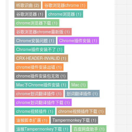
听歌识曲 (2)
谷歌浏览器chrome (1)
谷歌浏览器 (1)
chrome浏览器 (1)
chrome浏览器下载 (1)
谷歌浏览器chrome最新版 (1)
Chrome安装问题 (1)
Chrome插件安装 (1)
Chrome插件安装不了 (1)
CRX-HEADER-INVALID (1)
chrome插件安装出错 (1)
chrome插件安装包无效 (1)
Mac下Chrome插件安装 (1)
Mac (1)
chrome划词翻译插件 (1)
划词翻译插件 (1)
chrome划词翻译插件下载 (1)
chrome视频插件 (1)
chrome视频插件下载 (1)
油猴脚本扩展 (1)
Tampermonkey下载 (1)
油猴Tampermonkey下载 (1)
百度网盘助手 (1)