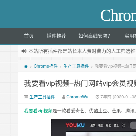
Chr
首页
插件推荐
如何离线安装？
实用
本站所有插件都是
站长本人费时费力的人工筛选推
Chrome插件
生产工具插件
我要看vip视频–热门
>
>
>
我要看vip视频–热门网站vip会员
生产工具插件
ChromeWu
7年前 (2020-01-08
我要看vip视频
是一款看爱奇艺、优酷土豆、芒果、腾讯、