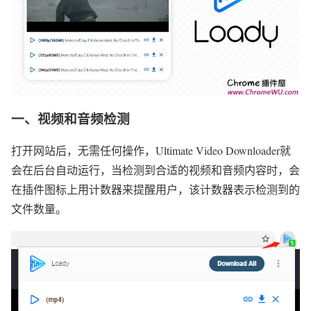
一、视频和音频检测
打开网站后，无需任何操作，Ultimate Video Downloader就
会在后台自动运行，当检测到合适的视频和音频内容时，会
在插件图标上用计数器来提醒用户，该计数器表示检测到的
文件数量。