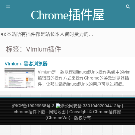
Chrome插件屋
本站所有插件都是
站长本人费时费力的人工筛选推荐
，而非
标签：Vimium插件
Vimium- 黑客浏览器
Vimium是一款以模拟linux或Unix操作系统中的vim
编辑器的操作方式来操作Chrome的谷歌浏览器插
件，让那些熟悉linux或Unix的用户可以过把瘾。
Vimium插件介绍 vim编辑器……
继续阅读 »
沪ICP备19026968号-3
浙公网安备 33010402004412号
|
chrome插件下载
|
网站地图
| Copyright © Chrome插件屋
（ChromeWu） 版权所有.