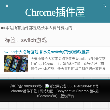
Chrome插件屋
本站所有插件都是
站长本人费时费力的人工筛选推荐
，而非
标签：switch游戏
switch十大必玩游戏排行榜,switch好玩的游戏推荐
今天小编给大家来盘点下任天堂switch游戏最受欢
迎的top10榜单： 1、塞尔达传说：荒野之息（度
最佳switch游戏，任天堂耗时四年制作的开放世界
动作冒险游戏） 2、超级马里奥：奥德赛（日本地
区……
继续阅读 »
沪ICP备19026968号-3
浙公网安备 33010402004412号
|
chrome插件下载
|
网站地图
| Copyright © Chrome插件屋
（ChromeWu） 版权所有.