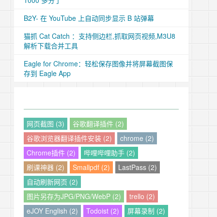
1000 多分了
B2Y- 在 YouTube 上自动同步显示 B 站弹幕
猫抓 Cat Catch ：支持侧边栏,抓取网页视频,M3U8
解析下载合并工具
Eagle for Chrome：轻松保存图像并将屏幕截图保
存到 Eagle App
网页截图 (3)
谷歌翻译插件 (2)
谷歌浏览器翻译插件安装 (2)
chrome (2)
Chrome插件 (2)
哔哩哔哩助手 (2)
刷课神器 (2)
Smallpdf (2)
LastPass (2)
自动刷新网页 (2)
图片另存为JPG/PNG/WebP (2)
trello (2)
eJOY English (2)
Todoist (2)
屏幕录制 (2)