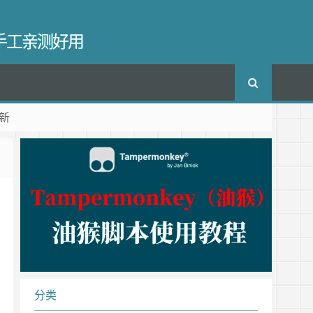
长手工亲测好用
新
分类