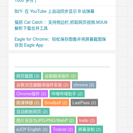
1000 多分了
B2Y- 在 YouTube 上自动同步显示 B 站弹幕
猫抓 Cat Catch ：支持侧边栏,抓取网页视频,M3U8
解析下载合并工具
Eagle for Chrome：轻松保存图像并将屏幕截图保
存到 Eagle App
网页截图 (3)
谷歌翻译插件 (2)
谷歌浏览器翻译插件安装 (2)
chrome (2)
Chrome插件 (2)
哔哩哔哩助手 (2)
刷课神器 (2)
Smallpdf (2)
LastPass (2)
自动刷新网页 (2)
图片另存为JPG/PNG/WebP (2)
trello (2)
eJOY English (2)
Todoist (2)
屏幕录制 (2)