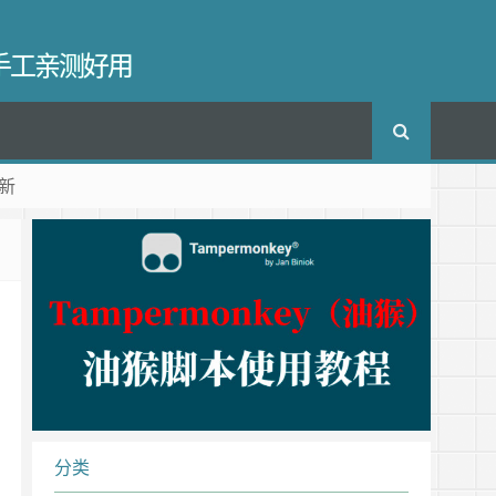
长手工亲测好用
新
分类