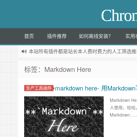
Chr
首页
插件推荐
如何离线安装？
实用
本站所有插件都是
站长本人费时费力的人工筛选推
标签：Markdown Here
markdown here- 用Mar
生产工具插件
Markdow
人使用，哈哈。 
Markdown…