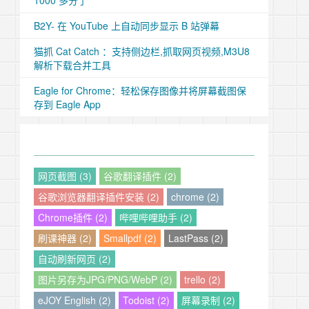
1000 多分了
B2Y- 在 YouTube 上自动同步显示 B 站弹幕
猫抓 Cat Catch ：支持侧边栏,抓取网页视频,M3U8
解析下载合并工具
Eagle for Chrome：轻松保存图像并将屏幕截图保
存到 Eagle App
网页截图 (3)
谷歌翻译插件 (2)
谷歌浏览器翻译插件安装 (2)
chrome (2)
Chrome插件 (2)
哔哩哔哩助手 (2)
刷课神器 (2)
Smallpdf (2)
LastPass (2)
自动刷新网页 (2)
图片另存为JPG/PNG/WebP (2)
trello (2)
eJOY English (2)
Todoist (2)
屏幕录制 (2)