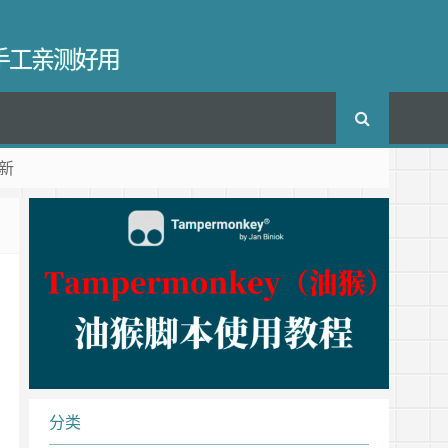
长手工亲测好用
新
分类