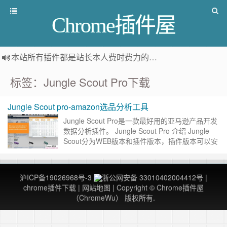
Chrome插件屋
本站所有插件都是
站长本人费时费力的人工筛选推荐
，而非
标签：Jungle Scout Pro下载
Jungle Scout pro-amazon选品分析工具
Jungle Scout Pro是一款最好用的亚马逊产品开发
数据分析插件。 Jungle Scout Pro 介绍 Jungle
Scout分为WEB版本和插件版本，插件版本可以安
装在谷歌内核的浏览……
继续阅读 »
沪ICP备19026968号-3
浙公网安备 33010402004412号
|
chrome插件下载
|
网站地图
| Copyright © Chrome插件屋
（ChromeWu） 版权所有.