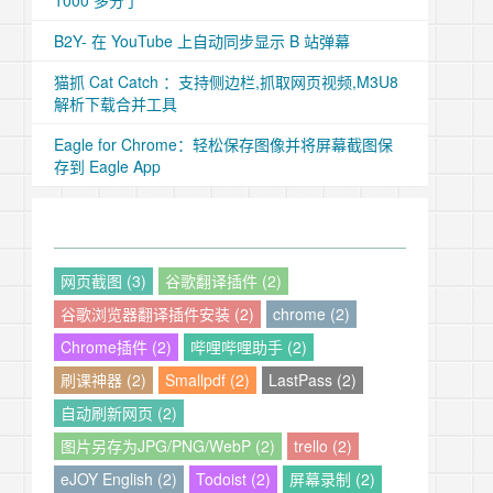
1000 多分了
B2Y- 在 YouTube 上自动同步显示 B 站弹幕
猫抓 Cat Catch ：支持侧边栏,抓取网页视频,M3U8
解析下载合并工具
Eagle for Chrome：轻松保存图像并将屏幕截图保
存到 Eagle App
网页截图 (3)
谷歌翻译插件 (2)
谷歌浏览器翻译插件安装 (2)
chrome (2)
Chrome插件 (2)
哔哩哔哩助手 (2)
刷课神器 (2)
Smallpdf (2)
LastPass (2)
自动刷新网页 (2)
图片另存为JPG/PNG/WebP (2)
trello (2)
eJOY English (2)
Todoist (2)
屏幕录制 (2)