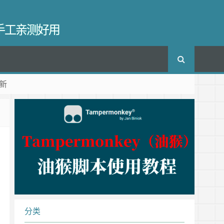
长手工亲测好用
新
。
分类