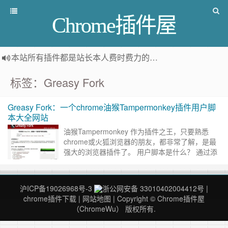
Chrome插件屋
本站所有插件都是
站长本人费时费力的人工筛选推荐
，而非
标签：Greasy Fork
Greasy Fork：一个chrome油猴Tampermonkey插件用户脚
本大全网站
油猴Tampermonkey 作为插件之王，只要熟悉
chrome或火狐浏览器的朋友，都非常了解，是最
强大的浏览器插件了。 用户脚本是什么？ 通过添
加用户脚本，为您增强对浏览体验的控制权。安装
了油猴Ta……
继续阅读 »
沪ICP备19026968号-3
浙公网安备 33010402004412号
|
chrome插件下载
|
网站地图
| Copyright © Chrome插件屋
（ChromeWu） 版权所有.