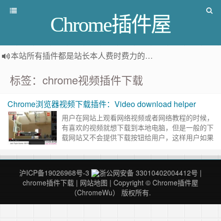
Chrome插件屋
本站所有插件都是
站长本人费时费力的人工筛选推荐
，而非
标签：chrome视频插件下载
Chrome浏览器视频下载插件：Video download helper
用户在网站上观看网络视频或者网络教程的时候，
有喜欢的视频就想下载到本地电脑，但是一般的下
载网站又不会提供下载按钮给用户，这样用户如果
不利用插件就很难完成这样特殊的需求。今天给大
家介绍一款可以把任何网站……
继续阅读 »
沪ICP备19026968号-3
浙公网安备 33010402004412号
|
chrome插件下载
|
网站地图
| Copyright © Chrome插件屋
（ChromeWu） 版权所有.