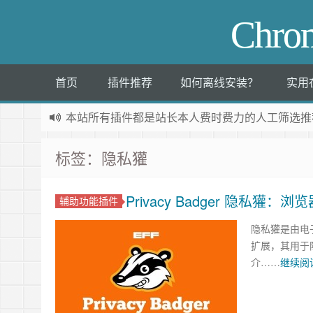
Chr
首页
插件推荐
如何离线安装？
实用
本站所有插件都是
站长本人费时费力的人工筛选推
标签：隐私獾
Privacy Badger 隐私
辅助功能插件
隐私獾是由电子前
扩展，其用于阻止
介……
继续阅读