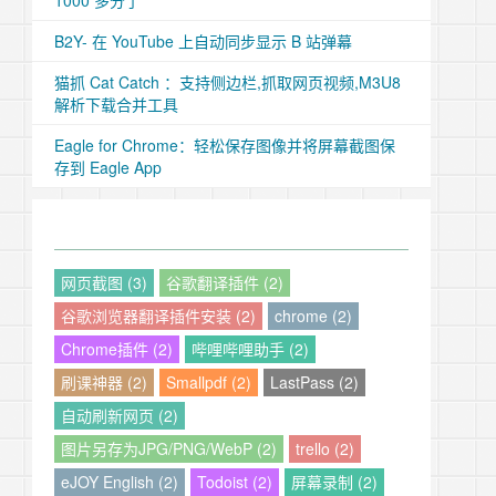
1000 多分了
B2Y- 在 YouTube 上自动同步显示 B 站弹幕
猫抓 Cat Catch ：支持侧边栏,抓取网页视频,M3U8
解析下载合并工具
Eagle for Chrome：轻松保存图像并将屏幕截图保
存到 Eagle App
网页截图 (3)
谷歌翻译插件 (2)
谷歌浏览器翻译插件安装 (2)
chrome (2)
Chrome插件 (2)
哔哩哔哩助手 (2)
刷课神器 (2)
Smallpdf (2)
LastPass (2)
自动刷新网页 (2)
图片另存为JPG/PNG/WebP (2)
trello (2)
eJOY English (2)
Todoist (2)
屏幕录制 (2)