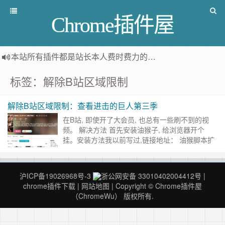
Chrome插件屋
本站所有插件都是
站长本人费时费力的人工筛选推荐
，而非
标签：解除B站区域限制
解除B站区域限制：查看进击的巨人第三季
在B站, 即使开了大会员, 也总有一些刷不到的视
频。 解决方法 首先安装油猴子, 给浏览器开个
挂。安装方法我以前写过,链接地址： 油猴脚本扩
展Tampermonkey下载：最流行的用户脚本管
理……
继续阅读 »
沪ICP备19026968号-3
浙公网安备 33010402004412号
|
chrome插件下载
|
网站地图
| Copyright © Chrome插件屋
（ChromeWu） 版权所有.