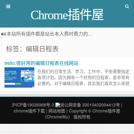
Chrome插件屋
本站所有插件都是
站长本人费时费力的人工筛选推荐
，而非
标签：编辑日程表
trello:很好用的编辑日程表在线网站
在我们的日常生活、学习、工作中，不免需要指定
各项计划。因为拥有一个好用的日程表，是非常有
必要的。对于编辑日程表，其实我们喜欢怎么来就
怎么来，excel也好，Google Doc也行。 但是我最
喜欢Tr……
继续阅读 »
沪ICP备19026968号-3
浙公网安备 33010402004412号
|
chrome插件下载
|
网站地图
| Copyright © Chrome插件屋
（ChromeWu） 版权所有.