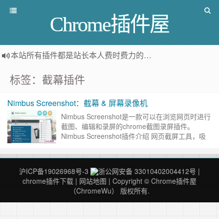
Chrome插件屋
本站所有插件都是
站长本人费时费力的人工筛选推荐
，而非
标签：截幕插件
Nimbus Screenshot：截幕 & 屏幕录像机
Nimbus Screenshot是一款可以在浏览网页时进行
截图、编辑和录屏的chrome截图录屏插件。
Nimbus Screenshot插件介绍 网页截屏工具，吸
引我的主要是它的滚动截屏工具，因……
继续阅读
»
沪ICP备19026968号-3
浙公网安备 33010402004412号
|
chrome插件下载
|
网站地图
| Copyright © Chrome插件屋
（ChromeWu） 版权所有.