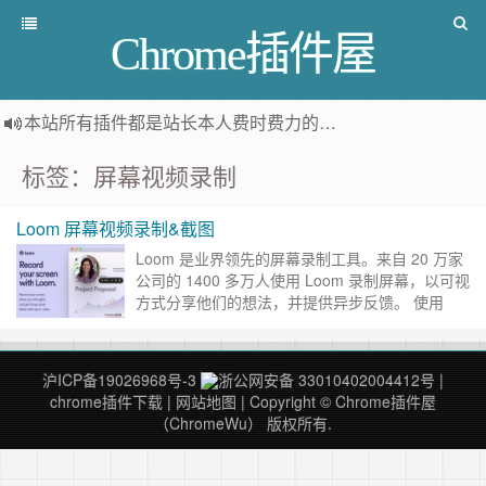
Chrome插件屋
本站所有插件都是
站长本人费时费力的人工筛选推荐
，而非
标签：屏幕视频录制
Loom 屏幕视频录制&截图
Loom 是业界领先的屏幕录制工具。来自 20 万家
公司的 1400 多万人使用 Loom 录制屏幕，以可视
方式分享他们的想法，并提供异步反馈。 使用
Loom，您可以录制屏幕内容，并立即获得链接与
他……
继续阅读 »
沪ICP备19026968号-3
浙公网安备 33010402004412号
|
chrome插件下载
|
网站地图
| Copyright © Chrome插件屋
（ChromeWu） 版权所有.