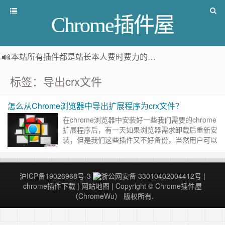
Chrome插件屋
本站所有插件都是
站长本人费时费力的人工筛选推荐
，而非
标签：导出crx文件
怎么从Chrome浏览器中导出扩展程序为crx文件？
在chrome浏览器中安装好一些我们需要的chrome
扩展程序后，有一天如果浏览器需求卸载后重新安
装，但是我们这些插件又不好备份，当然用户可以
始终在我们chrome插件屋网（www.chromewu.
……
继续阅读 »
沪ICP备19026968号-3
浙公网安备 33010402004412号
|
chrome插件下载
|
网站地图
| Copyright © Chrome插件屋
（ChromeWu） 版权所有.