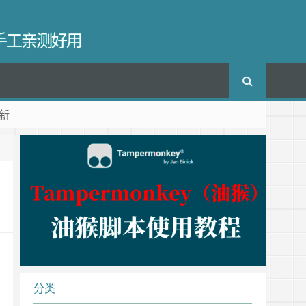
长手工亲测好用
新
分类