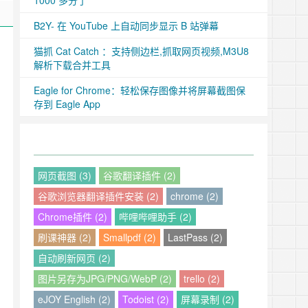
1000 多分了
B2Y- 在 YouTube 上自动同步显示 B 站弹幕
猫抓 Cat Catch ：支持侧边栏,抓取网页视频,M3U8
解析下载合并工具
Eagle for Chrome：轻松保存图像并将屏幕截图保
存到 Eagle App
网页截图 (3)
谷歌翻译插件 (2)
谷歌浏览器翻译插件安装 (2)
chrome (2)
Chrome插件 (2)
哔哩哔哩助手 (2)
刷课神器 (2)
Smallpdf (2)
LastPass (2)
自动刷新网页 (2)
图片另存为JPG/PNG/WebP (2)
trello (2)
eJOY English (2)
Todoist (2)
屏幕录制 (2)