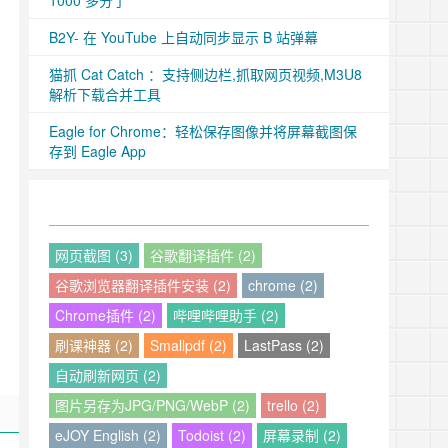
1000 多分了
B2Y- 在 YouTube 上自动同步显示 B 站弹幕
猫抓 Cat Catch ：支持侧边栏,抓取网页视频,M3U8
解析下载合并工具
Eagle for Chrome：轻松保存图像并将屏幕截图保
存到 Eagle App
网页截图 (3)
谷歌翻译插件 (2)
谷歌浏览器翻译插件安装 (2)
chrome (2)
Chrome插件 (2)
哔哩哔哩助手 (2)
刷课神器 (2)
Smallpdf (2)
LastPass (2)
自动刷新网页 (2)
图片另存为JPG/PNG/WebP (2)
trello (2)
eJOY English (2)
Todoist (2)
屏幕录制 (2)