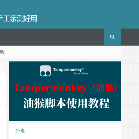
长手工亲测好用
新
分类