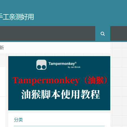
长手工亲测好用
新
分类