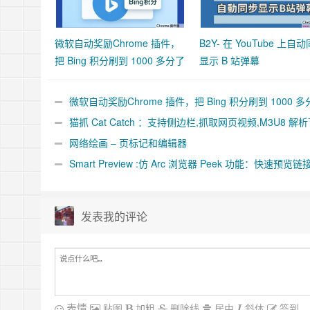
微软自动奖励Chrome 插件，
B2Y- 在 YouTube 上自
把 Bing 积分刷到 1000 多分了
显示 B 站弹幕
微软自动奖励Chrome 插件，把 Bing 积分刷到 1000 多
了
猫抓 Cat Catch ：支持侧边栏,抓取网页视频,M3U8 解
合并工具
网络绘画 – 页标记和编辑器
Smart Preview :仿 Arc 浏览器 Peek 功能：快速预览链
件
发表我的评论
表情
贴图
加粗
删除线
居中
斜体
签到