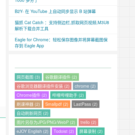
1000 多分了
B2Y- 在 YouTube 上自动同步显示 B 站弹幕
猫抓 Cat Catch ：支持侧边栏,抓取网页视频,M3U8
解析下载合并工具
Eagle for Chrome：轻松保存图像并将屏幕截图保
存到 Eagle App
网页截图 (3)
谷歌翻译插件 (2)
谷歌浏览器翻译插件安装 (2)
chrome (2)
Chrome插件 (2)
哔哩哔哩助手 (2)
刷课神器 (2)
Smallpdf (2)
LastPass (2)
自动刷新网页 (2)
图片另存为JPG/PNG/WebP (2)
trello (2)
eJOY English (2)
Todoist (2)
屏幕录制 (2)