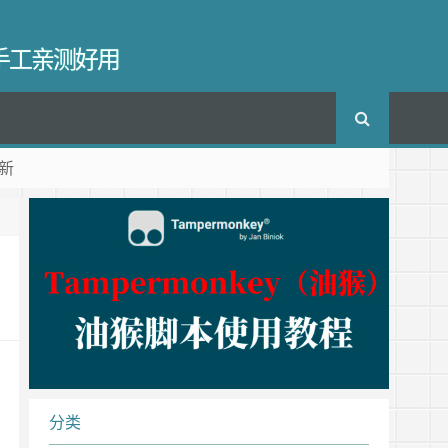
长手工亲测好用
新
分类