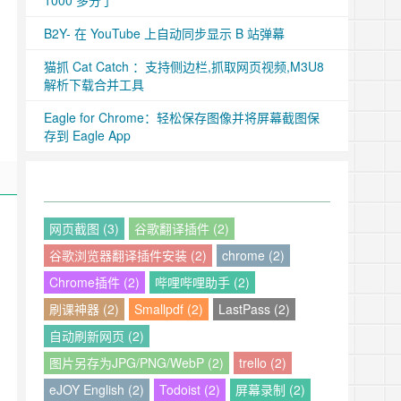
1000 多分了
B2Y- 在 YouTube 上自动同步显示 B 站弹幕
猫抓 Cat Catch ：支持侧边栏,抓取网页视频,M3U8
解析下载合并工具
Eagle for Chrome：轻松保存图像并将屏幕截图保
存到 Eagle App
网页截图 (3)
谷歌翻译插件 (2)
谷歌浏览器翻译插件安装 (2)
chrome (2)
Chrome插件 (2)
哔哩哔哩助手 (2)
刷课神器 (2)
Smallpdf (2)
LastPass (2)
自动刷新网页 (2)
图片另存为JPG/PNG/WebP (2)
trello (2)
eJOY English (2)
Todoist (2)
屏幕录制 (2)