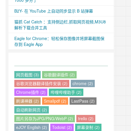
1000 多分了
B2Y- 在 YouTube 上自动同步显示 B 站弹幕
猫抓 Cat Catch ：支持侧边栏,抓取网页视频,M3U8
解析下载合并工具
Eagle for Chrome：轻松保存图像并将屏幕截图保
存到 Eagle App
网页截图 (3)
谷歌翻译插件 (2)
谷歌浏览器翻译插件安装 (2)
chrome (2)
Chrome插件 (2)
哔哩哔哩助手 (2)
刷课神器 (2)
Smallpdf (2)
LastPass (2)
自动刷新网页 (2)
图片另存为JPG/PNG/WebP (2)
trello (2)
eJOY English (2)
Todoist (2)
屏幕录制 (2)