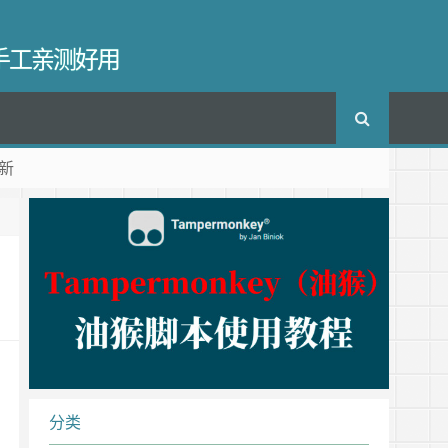
长手工亲测好用
新
分类