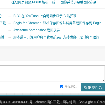
抓取网页视频,M3U8 解析下载
图像并将屏幕截图保存到
合并工具
Eagle App
分
B2Y- 在 YouTube 上自动同步显示 B 站弹幕
析下载
Eagle for Chrome：轻松保存图像并将屏幕截图保存到 Eagle
App
Awesome Screenshot 截图录屏
接插
脚本猫 – 开源用户脚本管理扩展，支持后台、定时脚本运行
[Chrome/Firefox]
评论通知
提交评论
33010402004412号
|
chrome插件下载
|
网站地图
| Copyright © 