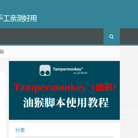
长手工亲测好用
新
分类