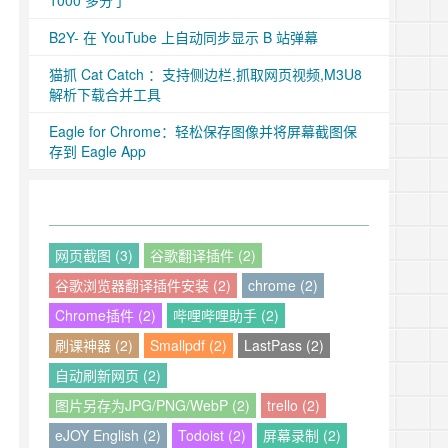
1000 多分了
B2Y- 在 YouTube 上自动同步显示 B 站弹幕
猫抓 Cat Catch ：支持侧边栏,抓取网页视频,M3U8
解析下载合并工具
Eagle for Chrome：轻松保存图像并将屏幕截图保
存到 Eagle App
网页截图 (3)
谷歌翻译插件 (2)
谷歌浏览器翻译插件安装 (2)
chrome (2)
Chrome插件 (2)
哔哩哔哩助手 (2)
刷课神器 (2)
Smallpdf (2)
LastPass (2)
自动刷新网页 (2)
图片另存为JPG/PNG/WebP (2)
trello (2)
eJOY English (2)
Todoist (2)
屏幕录制 (2)