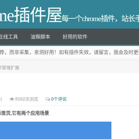
ome插件屋
每一个chrome插件，站
在线工具
油猴脚本
好用的软件
荐
，而非采集，亲测好用！如有插件失效，请留言，我会及时更
签效率管理扩展
)
8392次浏览
0个评论
的标签页,它有两个应用场景