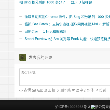
把 Bing 积分刷到 1000 多分了
显示 B 站弹幕
微软自动奖励Chrome 插件，把 Bing 积分刷到 1000 多
了
猫抓 Cat Catch ：支持侧边栏,抓取网页视频,M3U8 解
合并工具
网络绘画 – 页标记和编辑器
Smart Preview :仿 Arc 浏览器 Peek 功能：快速预览链
件
发表我的评论
表情
贴图
加粗
删除线
居中
斜体
签到
沪ICP备19026968号-3
浙公网安备 