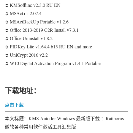
➲ KMSoffline v2.3.0 RU EN
➲ MSAct++ 2.07.4
➲ MSActBackUp Portable v1.2.6
➲ Office 2013-2019 C2R Install v7.3.1
➲ Office Uninstall v1.8.2
➲ PIDKey Lite v1.64.4 b15 RU EN and more
➲ UniCrypt 2016 v2.2
➲ W10 Digital Activation Program v1.4.1 Portable
下载地址：
点击下载
本文标题：KMS Auto for Windows 最新版下载 ：Ratiborus
微软各种常用软件激活工具汇集版