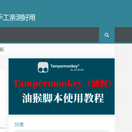
长手工亲测好用
新
分类