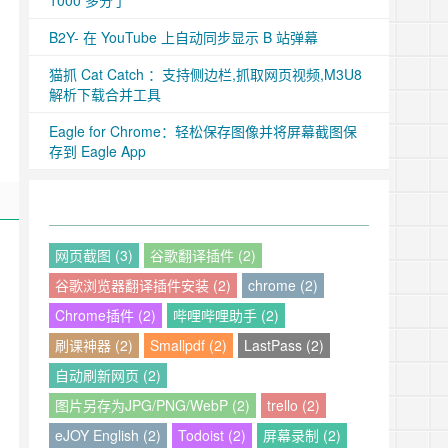
1000 多分了
B2Y- 在 YouTube 上自动同步显示 B 站弹幕
猫抓 Cat Catch ：支持侧边栏,抓取网页视频,M3U8
解析下载合并工具
Eagle for Chrome：轻松保存图像并将屏幕截图保
存到 Eagle App
网页截图 (3)
谷歌翻译插件 (2)
谷歌浏览器翻译插件安装 (2)
chrome (2)
Chrome插件 (2)
哔哩哔哩助手 (2)
刷课神器 (2)
Smallpdf (2)
LastPass (2)
自动刷新网页 (2)
图片另存为JPG/PNG/WebP (2)
trello (2)
eJOY English (2)
Todoist (2)
屏幕录制 (2)