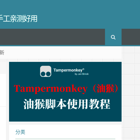
长手工亲测好用
新
分类