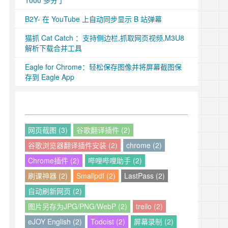
1000 多分了
B2Y- 在 YouTube 上自动同步显示 B 站弹幕
猫抓 Cat Catch ：支持侧边栏,抓取网页视频,M3U8
解析下载合并工具
Eagle for Chrome：轻松保存图像并将屏幕截图保
存到 Eagle App
网页截图 (3)
谷歌翻译插件 (2)
谷歌浏览器翻译插件安装 (2)
chrome (2)
Chrome插件 (2)
哔哩哔哩助手 (2)
刷课神器 (2)
Smallpdf (2)
LastPass (2)
自动刷新网页 (2)
图片另存为JPG/PNG/WebP (2)
trello (2)
eJOY English (2)
Todoist (2)
屏幕录制 (2)