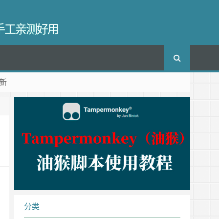
长手工亲测好用
新
分类