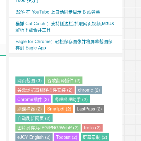
1000 多分了
B2Y- 在 YouTube 上自动同步显示 B 站弹幕
猫抓 Cat Catch ：支持侧边栏,抓取网页视频,M3U8
解析下载合并工具
Eagle for Chrome：轻松保存图像并将屏幕截图保
存到 Eagle App
网页截图 (3)
谷歌翻译插件 (2)
谷歌浏览器翻译插件安装 (2)
chrome (2)
Chrome插件 (2)
哔哩哔哩助手 (2)
刷课神器 (2)
Smallpdf (2)
LastPass (2)
自动刷新网页 (2)
图片另存为JPG/PNG/WebP (2)
trello (2)
eJOY English (2)
Todoist (2)
屏幕录制 (2)