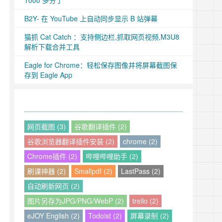
1000 多分了
B2Y- 在 YouTube 上自动同步显示 B 站弹幕
猫抓 Cat Catch ：支持侧边栏,抓取网页视频,M3U8
解析下载合并工具
Eagle for Chrome：轻松保存图像并将屏幕截图保
存到 Eagle App
网页截图 (3)
谷歌翻译插件 (2)
谷歌浏览器翻译插件安装 (2)
chrome (2)
Chrome插件 (2)
哔哩哔哩助手 (2)
刷课神器 (2)
Smallpdf (2)
LastPass (2)
自动刷新网页 (2)
图片另存为JPG/PNG/WebP (2)
trello (2)
eJOY English (2)
Todoist (2)
屏幕录制 (2)