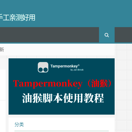
长手工亲测好用
新
分类