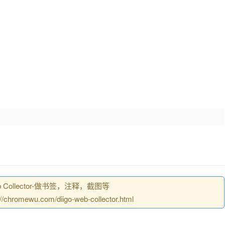
b Collector-做书签，注释，截图等
mewu.com/diigo-web-collector.html