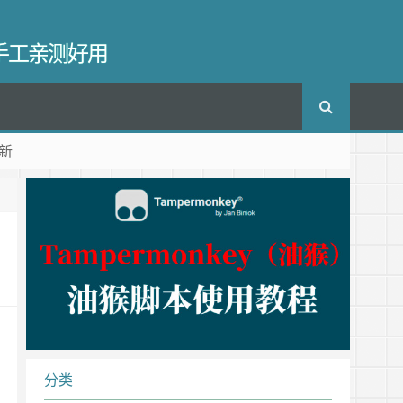
长手工亲测好用
新
分类