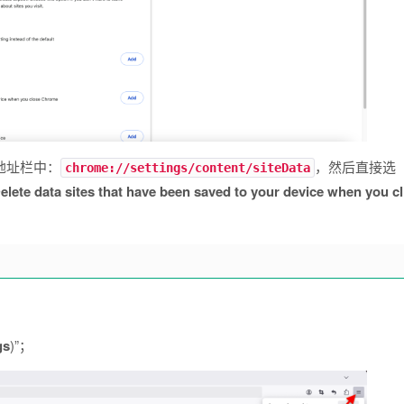
 地址栏中：
，然后直接选
chrome://settings/content/siteData
elete data sites that have been saved to your device when you cl
gs
)”；