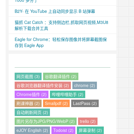
1000 多分了
B2Y- 在 YouTube 上自动同步显示 B 站弹幕
猫抓 Cat Catch ：支持侧边栏,抓取网页视频,M3U8
解析下载合并工具
Eagle for Chrome：轻松保存图像并将屏幕截图保
存到 Eagle App
网页截图 (3)
谷歌翻译插件 (2)
谷歌浏览器翻译插件安装 (2)
chrome (2)
Chrome插件 (2)
哔哩哔哩助手 (2)
刷课神器 (2)
Smallpdf (2)
LastPass (2)
自动刷新网页 (2)
图片另存为JPG/PNG/WebP (2)
trello (2)
eJOY English (2)
Todoist (2)
屏幕录制 (2)