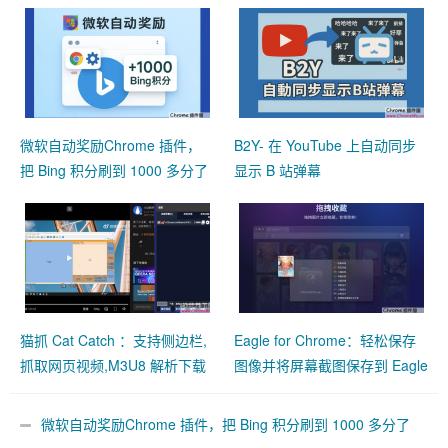
微软自动奖励Chrome 插件，
B2Y- 在 YouTube 上自动同步
把 Bing 积分刷到 1000 多分了
显示 B 站弹幕
猫抓 Cat Catch ：支持侧边栏,
Eagle for Chrome：轻松保存
抓取网页视频,M3U8 解析下载
图像并将屏幕截图保存到 Eagle
合并工具
App
微软自动奖励Chrome 插件，把 Bing 积分刷到 1000 多分了