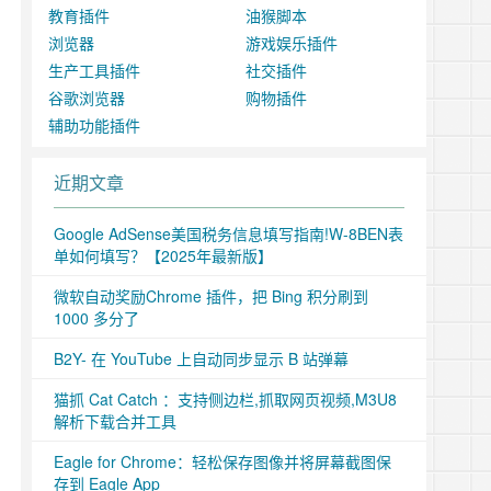
教育插件
油猴脚本
浏览器
游戏娱乐插件
生产工具插件
社交插件
谷歌浏览器
购物插件
辅助功能插件
近期文章
Google AdSense美国税务信息填写指南!W-8BEN表
单如何填写？【2025年最新版】
微软自动奖励Chrome 插件，把 Bing 积分刷到
1000 多分了
B2Y- 在 YouTube 上自动同步显示 B 站弹幕
猫抓 Cat Catch ：支持侧边栏,抓取网页视频,M3U8
解析下载合并工具
Eagle for Chrome：轻松保存图像并将屏幕截图保
存到 Eagle App