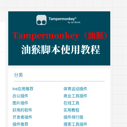
分类
ios应用推荐
体育运动插件
办公插件
商业工具插件
图片插件
在线工具
好用的软件
实用教程
开发者插件
插件排行版
插件推荐
搜索工具插件