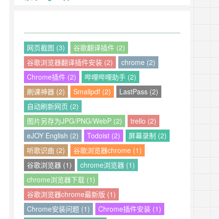
网页截图 (3)
谷歌翻译插件 (2)
谷歌浏览器翻译插件安装 (2)
chrome (2)
Chrome插件 (2)
哔哩哔哩助手 (2)
刷课神器 (2)
Smallpdf (2)
LastPass (2)
自动刷新网页 (2)
图片另存为JPG/PNG/WebP (2)
trello (2)
eJOY English (2)
Todoist (2)
屏幕录制 (2)
听歌识曲 (2)
谷歌浏览器chrome (1)
谷歌浏览器 (1)
chrome浏览器 (1)
chrome浏览器下载 (1)
谷歌浏览器chrome最新版 (1)
Chrome安装问题 (1)
Chrome插件安装 (1)