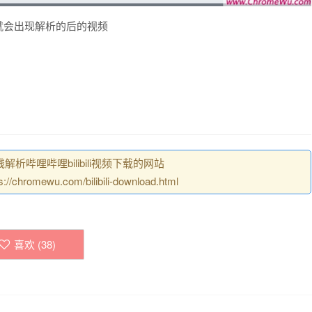
下方就会出现解析的后的视频
析哔哩哔哩bilibili视频下载的网站
omewu.com/bilibili-download.html
喜欢 (
38
)