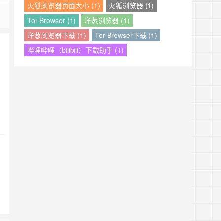
火狐浏览器页面大小 (1)
火狐浏览器 (1)
Tor Browser (1)
洋葱浏览器 (1)
洋葱浏览器下载 (1)
Tor Browser下载 (1)
哔哩哔哩（bilibili）下载助手 (1)