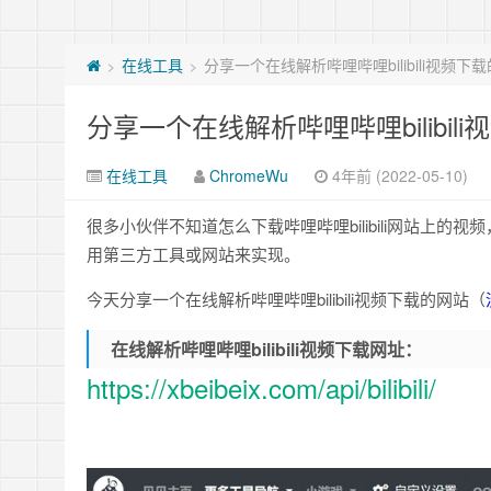
在线工具
分享一个在线解析哔哩哔哩bilibili视频下
>
>
分享一个在线解析哔哩哔哩bilibil
在线工具
ChromeWu
4年前 (2022-05-10)
很多小伙伴不知道怎么下载哔哩哔哩bilibili网站上
用第三方工具或网站来实现。
今天分享一个在线解析哔哩哔哩bilibili视频下载的网站（
在线解析哔哩哔哩bilibili视频下载网址：
https://xbeibeix.com/api/bilibili/