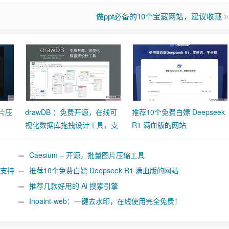
做ppt必备的10个宝藏网站，建议收藏
图片压
drawDB ：免费开源，在线可
推荐10个免费白嫖 Deepseek
视化数据库拖拽设计工具，支
R1 满血版的网站
持
MySQL/PostgreSQL/SQLite
Caesium – 开源，批量图片压缩工具
，支持
推荐10个免费白嫖 Deepseek R1 满血版的网站
推荐几款好用的 Ai 搜索引擎
Inpaint-web：一键去水印，在线使用完全免费！