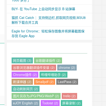
1000 多分了
B2Y- 在 YouTube 上自动同步显示 B 站弹幕
猫抓 Cat Catch ：支持侧边栏,抓取网页视频,M3U8
解析下载合并工具
Eagle for Chrome：轻松保存图像并将屏幕截图保
存到 Eagle App
网页截图 (3)
谷歌翻译插件 (2)
谷歌浏览器翻译插件安装 (2)
chrome (2)
Chrome插件 (2)
哔哩哔哩助手 (2)
刷课神器 (2)
Smallpdf (2)
LastPass (2)
自动刷新网页 (2)
图片另存为JPG/PNG/WebP (2)
trello (2)
eJOY English (2)
Todoist (2)
屏幕录制 (2)