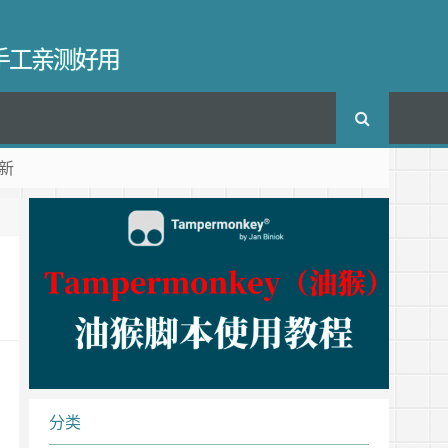
长手工亲测好用
新
分类