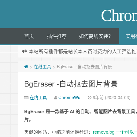
Chr
首页
插件推荐
如何离线安装？
实用
本站所有插件都是
站长本人费时费力的人工筛选推
在线工具
BgEraser -自动抠去图片背景
>
>
BgEraser -自动抠去图片背景
在线工具
ChromeWu
6年前 (2020-04-03)
BgEraser 是一款基于 AI 的自动、智能图片去
片。
类似的网站，小编之前还推荐过：
remove.bg 一