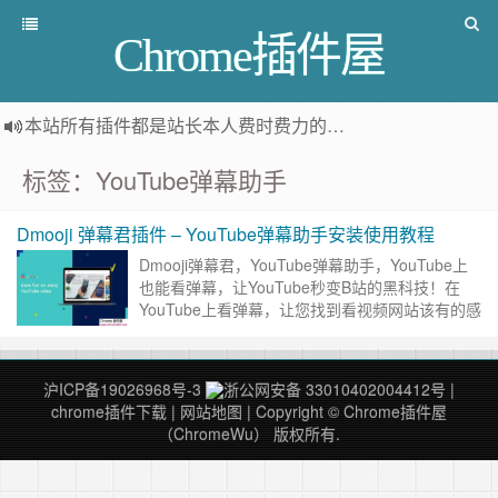
Chrome插件屋
本站所有插件都是
站长本人费时费力的人工筛选推荐
，而非
标签：YouTube弹幕助手
Dmooji 弹幕君插件 – YouTube弹幕助手安装使用教程
Dmooji弹幕君，YouTube弹幕助手，YouTube上
也能看弹幕，让YouTube秒变B站的黑科技！在
YouTube上看弹幕，让您找到看视频网站该有的感
觉。Dmooji弹幕君是全球华人都在用的Y……
继续
阅读 »
沪ICP备19026968号-3
浙公网安备 33010402004412号
|
chrome插件下载
|
网站地图
| Copyright © Chrome插件屋
（ChromeWu） 版权所有.