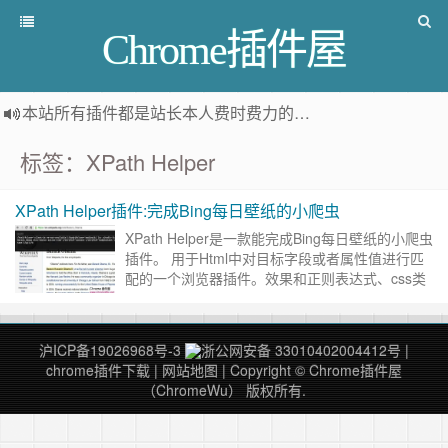
Chrome插件屋
本站所有插件都是
站长本人费时费力的人工筛选推荐
，而非
标签：XPath Helper
XPath Helper插件:完成Bing每日壁纸的小爬虫
XPath Helper是一款能完成Bing每日壁纸的小爬虫
插件。 用于Html中对目标字段或者属性值进行匹
配的一个浏览器插件。效果和正则表达式、css类
似。使用爬虫时，可以用来替换正则，非常方便进
行……
继续阅读 »
沪ICP备19026968号-3
浙公网安备 33010402004412号
|
chrome插件下载
|
网站地图
| Copyright © Chrome插件屋
（ChromeWu） 版权所有.