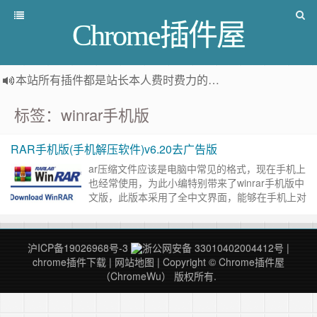
Chrome插件屋
本站所有插件都是
站长本人费时费力的人工筛选推荐
，而非
标签：winrar手机版
RAR手机版(手机解压软件)v6.20去广告版
ar压缩文件应该是电脑中常见的格式，现在手机上
也经常使用，为此小编特别带来了winrar手机版中
文版，此版本采用了全中文界面，能够在手机上对
文件进行压缩，或者解压各种压缩包，同时支持
rar、zip等格……
继续阅读 »
沪ICP备19026968号-3
浙公网安备 33010402004412号
|
chrome插件下载
|
网站地图
| Copyright © Chrome插件屋
（ChromeWu） 版权所有.